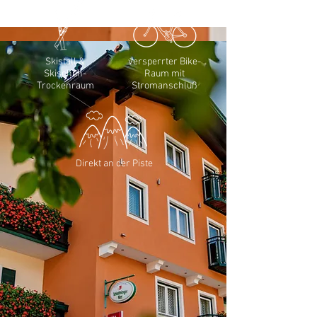
Skistall &
versperrter Bike-
Skischuh-
Raum mit
Trockenraum
Stromanschluß
Direkt an der Piste