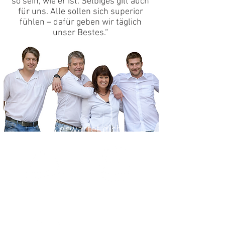
so sein, wie er ist. Selbiges gilt auch
für uns. Alle sollen sich superior
fühlen – dafür geben wir täglich
unser Bestes.“
Das erwartet dich
Frischküche
Wellness mit
und Bar
Sauna und
Salzkristall-Ruheraum