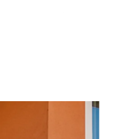
Regional
Selbstgemacht
vielfältig
ohne Fertiggerichte